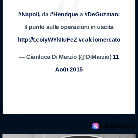
#Napoli
, da
#Henrique
a
#DeGuzman
:
il punto sulle operazioni in uscita
http://t.co/yWYkIIuFeZ
#calciomercato
— Gianluca Di Marzio (@DiMarzio)
11
Août 2015