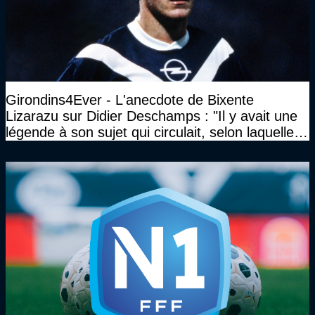
Girondins4Ever - L'anecdote de Bixente
Lizarazu sur Didier Deschamps : "Il y avait une
légende à son sujet qui circulait, selon laquelle il
n’avait pas l’âge qu’il prétendait..."