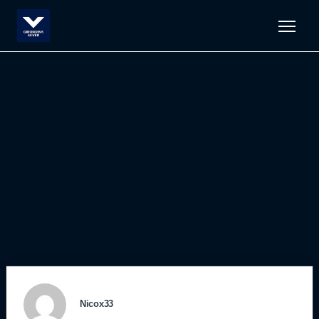
Men
Nicox33