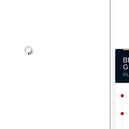
B
G
P