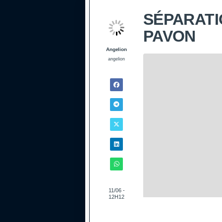
SÉPARATI
PAVON
Angelion
angelion
11/06 -
12H12