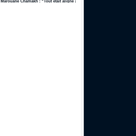
Marouane Chamakh : “Tout était aligné pour que j’arrive du centre de for