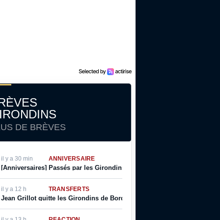
RÈVES
IRONDINS
LUS DE BRÈVES
il y a 30 min
ANNIVERSAIRE
[Anniversaires] Passés par les Girondins, Patrick Sanz fête son anniver
il y a 12 h
TRANSFERTS
Jean Grillot quitte les Girondins de Bordeaux
il y a 13 h
RÉACTION