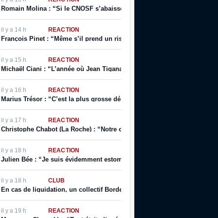
Romain Molina : “Si le CNOSF s’abaisse à ne pas respecter ses propres r
il y a 14 h
RÉACTION
François Pinet : “Même s’il prend un risque pour son image, il sait qua
il y a 15 h
RÉACTION
Michaël Ciani : “L’année où Jean Tigana prend la place de Laurent Bl
il y a 16 h
RÉACTION
Marius Trésor : “C’est la plus grosse désillusion que j’ai eue sur le plan
il y a 17 h
RÉACTION
Christophe Chabot (La Roche) : “Notre objectif, notre rêve, c’est la Lig
il y a 18 h
RÉACTION
Julien Bée : “Je suis évidemment estomaqué par ce texte, qui contient 
il y a 18 h
CLUB
En cas de liquidation, un collectif Bordelais s’est constitué pour financ
il y a 19 h
RÉACTION