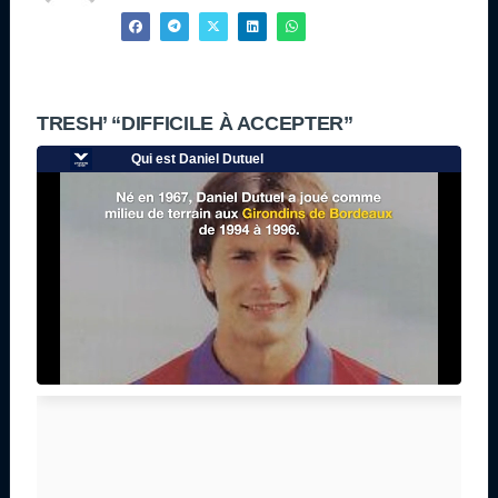
TRESH’ “DIFFICILE À ACCEPTER”