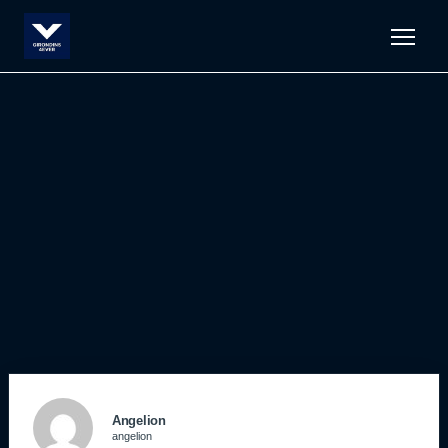
Men
Angelion
angelion