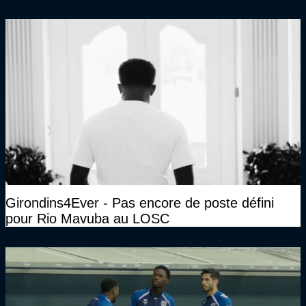
cette DNCG. Je ne participerai pas au vote"
Girondins4Ever - Pas encore de poste défini
pour Rio Mavuba au LOSC