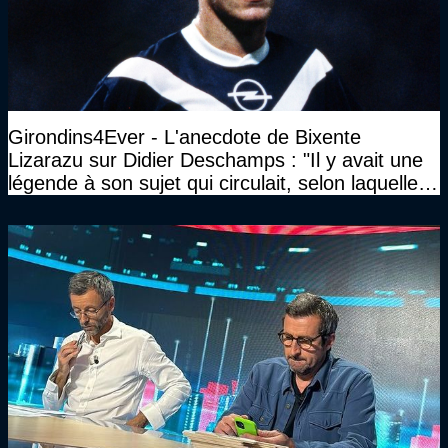
Girondins4Ever - L'anecdote de Bixente
Lizarazu sur Didier Deschamps : "Il y avait une
légende à son sujet qui circulait, selon laquelle il
n’avait pas l’âge qu’il prétendait..."