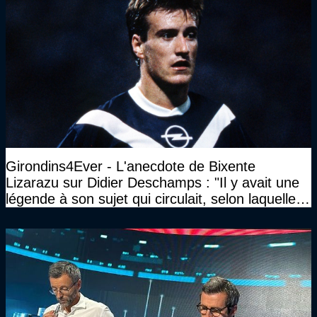
Girondins4Ever - L'anecdote de Bixente
Lizarazu sur Didier Deschamps : "Il y avait une
légende à son sujet qui circulait, selon laquelle il
n’avait pas l’âge qu’il prétendait..."