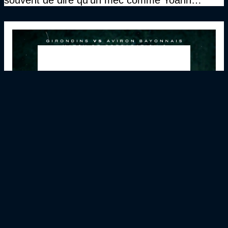
souvent de dire qu’un mec comme Yoann
Gourcuff a été détruit"
Girondins4Ever - Une défaite des Girondins face
à Bayonne, mais là n'était pas l'essentiel