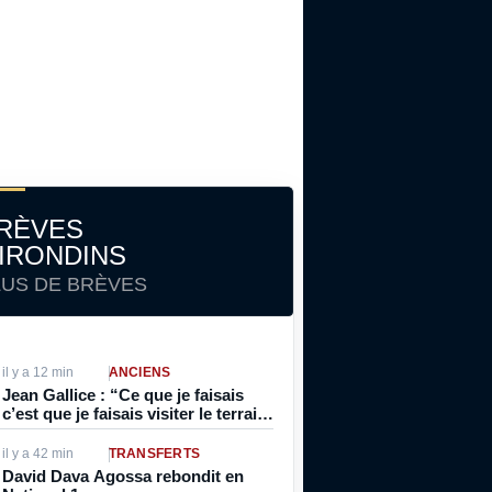
RÈVES
IRONDINS
LUS DE BRÈVES
il y a 12 min
ANCIENS
Jean Gallice : “Ce que je faisais
c’est que je faisais visiter le terrain
à celui qui me marquait parce qu’à
l’époque c’était souvent de
il y a 42 min
TRANSFERTS
l’individuel”
David Dava Agossa rebondit en