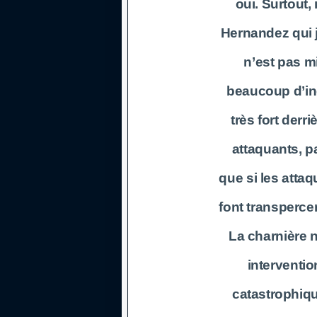
oui. Surtout,
Hernandez qui j
n’est pas m
beaucoup d’ince
très fort derr
attaquants, p
que si les attaq
font transpercer
La charnière n
interventio
catastrophique