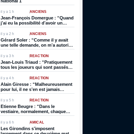
National 1
il y a 1 h
ANCIENS
Jean-François Domergue : “Quand
j’ai eu la possibilité d’avoir un
contrat aspirant à 16 ans,
inévitablement je pensais à être
il y a 2 h
ANCIENS
pro. Je vivais foot, je dormais foot”
Gérard Soler : “Comme il y avait
une telle demande, on m’a autorisé
à signer professionnel directement.
Normalement, on était stagiaire et
il y a 3 h
RÉACTION
pro après”
Jean-Louis Triaud : “Pratiquement
tous les joueurs qui sont passés
par Bordeaux se sont intéressés au
vin”
il y a 4 h
RÉACTION
Alain Giresse : “Malheureusement
pour lui, il ne s’en est jamais
remis…”
il y a 5 h
RÉACTION
Etienne Beugre : “Dans le
vestiaire, normalement, chaque
joueur a sa photo collée à sa place.
Pour moi, ils ont décollé la
il y a 6 h
AMICAL
photo…”
Les Girondins s’imposent
largement dans ce deuxième match