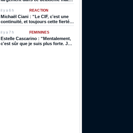
de préparation
il y a 6 h
RÉACTION
Michaël Ciani : “Le CIF, c’est une
continuité, et toujours cette fierté
de pouvoir encore porter le maillot
des Bleus”
il y a 7 h
FÉMININES
Estelle Cascarino : “Mentalement,
c’est sûr que je suis plus forte. Je
me sens différente. Je pense que
j’ai pris en maturité”