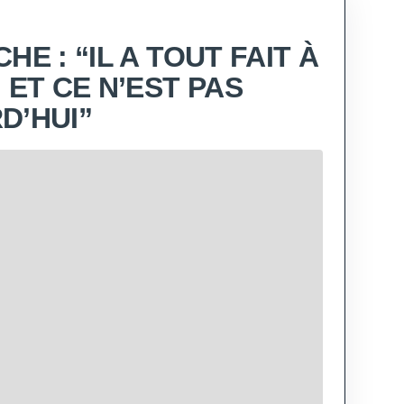
HE : “IL A TOUT FAIT À
 ET CE N’EST PAS
D’HUI”