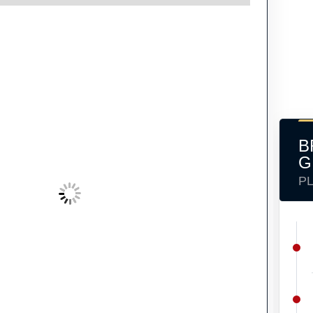
B
G
P