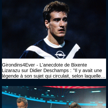
Girondins4Ever - L'anecdote de Bixente
Lizarazu sur Didier Deschamps : "Il y avait une
légende à son sujet qui circulait, selon laquelle il
n’avait pas l’âge qu’il prétendait..."