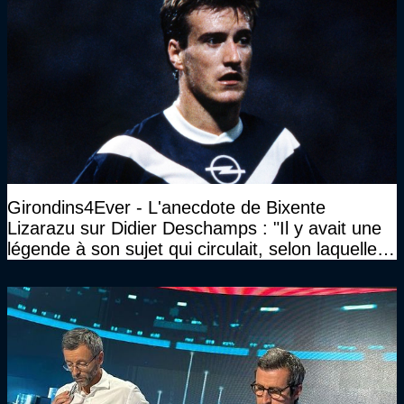
Girondins4Ever - L'anecdote de Bixente
Lizarazu sur Didier Deschamps : "Il y avait une
légende à son sujet qui circulait, selon laquelle il
n’avait pas l’âge qu’il prétendait..."