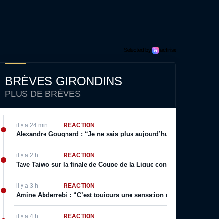
BRÈVES GIRONDINS
PLUS DE BRÈVES
il y a 24 min
RÉACTION
Alexandre Gougnard : “Je ne sais plus aujourd’hui s’il faut souhait
il y a 2 h
RÉACTION
Taye Taiwo sur la finale de Coupe de la Ligue contre Bordeaux : “Il 
il y a 3 h
RÉACTION
Amine Abderrebi : “C’est toujours une sensation positive surtout q
il y a 4 h
RÉACTION