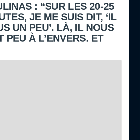
INAS : “SUR LES 20-25
ES, JE ME SUIS DIT, ‘IL
S UN PEU’. LÀ, IL NOUS
T PEU À L’ENVERS. ET