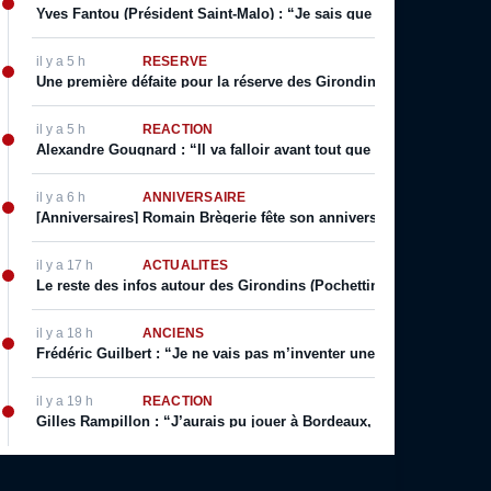
Yves Fantou (Président Saint-Malo) : “Je sais que Bordeaux est un g
il y a 5 h
RÉSERVE
Une première défaite pour la réserve des Girondins, Yazid Mokhfi s
il y a 5 h
RÉACTION
Alexandre Gougnard : “Il va falloir avant tout que le Comex donne 
il y a 6 h
ANNIVERSAIRE
[Anniversaires] Romain Brègerie fête son anniversaire ce 9 Août
il y a 17 h
ACTUALITÉS
Le reste des infos autour des Girondins (Pochettino prolonge, Sa
il y a 18 h
ANCIENS
Frédéric Guilbert : “Je ne vais pas m’inventer une vie. J’ai toujour
il y a 19 h
RÉACTION
Gilles Rampillon : “J’aurais pu jouer à Bordeaux, j’aurais pu jouer