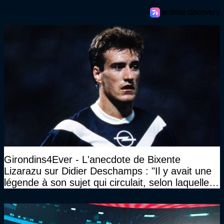
Girondins4Ever - L'anecdote de Bixente
Lizarazu sur Didier Deschamps : "Il y avait une
légende à son sujet qui circulait, selon laquelle il
n’avait pas l’âge qu’il prétendait..."