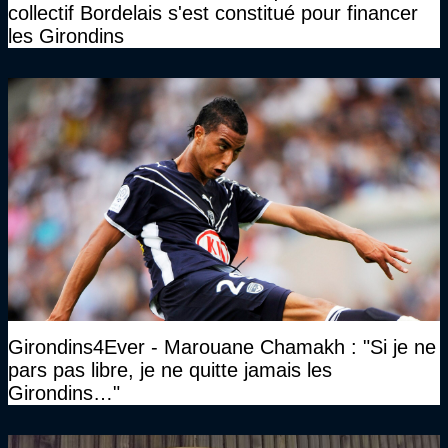
collectif Bordelais s'est constitué pour financer
les Girondins
Girondins4Ever - Marouane Chamakh : "Si je ne
pars pas libre, je ne quitte jamais les
Girondins…"