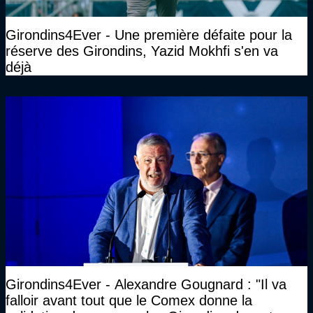
Girondins4Ever - Une première défaite pour la
réserve des Girondins, Yazid Mokhfi s'en va
déjà
Girondins4Ever - Alexandre Gougnard : "Il va
falloir avant tout que le Comex donne la