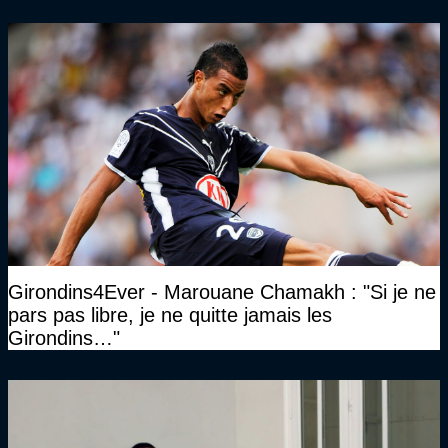
Girondins4Ever - Marouane Chamakh : "Si je ne
pars pas libre, je ne quitte jamais les
Girondins…"