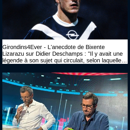
Girondins4Ever - L'anecdote de Bixente
Lizarazu sur Didier Deschamps : "Il y avait une
légende à son sujet qui circulait, selon laquelle il
n’avait pas l’âge qu’il prétendait..."