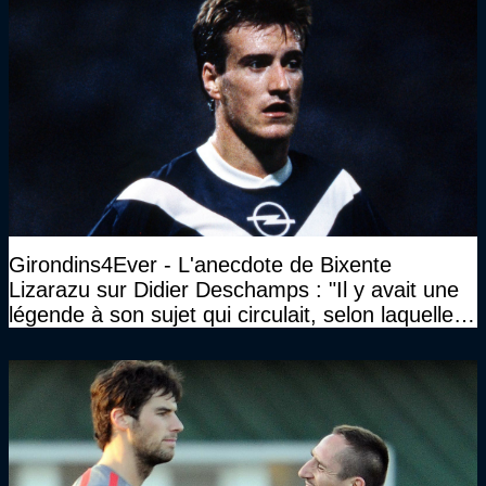
Girondins4Ever - L'anecdote de Bixente
Lizarazu sur Didier Deschamps : "Il y avait une
légende à son sujet qui circulait, selon laquelle il
n’avait pas l’âge qu’il prétendait..."