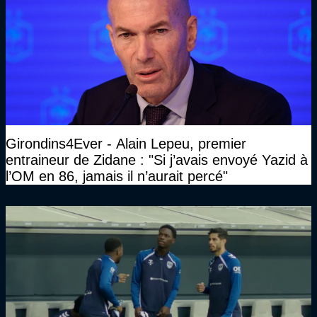
Girondins4Ever - Alain Lepeu, premier
entraineur de Zidane : "Si j’avais envoyé Yazid à
l’OM en 86, jamais il n’aurait percé"