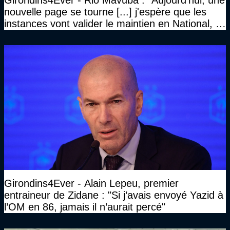
Girondins4Ever - Rio Mavuba : "Aujourd'hui, une
nouvelle page se tourne [...] j'espère que les
instances vont valider le maintien en National, et
que le club pourra retrouver rapidement le très
haut niveau"
Girondins4Ever - Alain Lepeu, premier
entraineur de Zidane : "Si j’avais envoyé Yazid à
l’OM en 86, jamais il n’aurait percé"