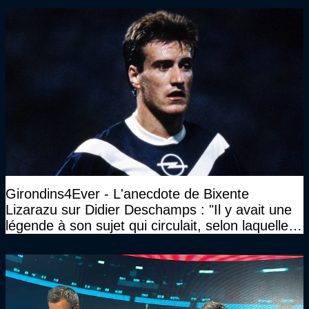
Girondins4Ever - L'anecdote de Bixente
Lizarazu sur Didier Deschamps : "Il y avait une
légende à son sujet qui circulait, selon laquelle il
n’avait pas l’âge qu’il prétendait..."