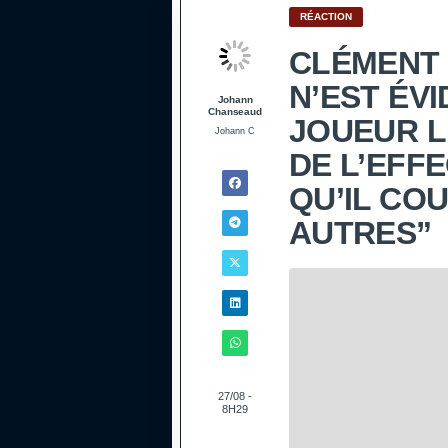
RÉACTION
CLÉMENT 
N’EST ÉV
Johann
Chanseaud
JOUEUR L
Johann C
DE L’EFFE
QU’IL CO
AUTRES”
27/08 -
8H29