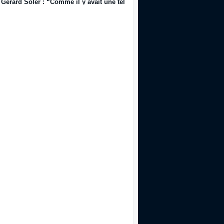
Gérard Soler : “Comme il y avait une telle demande, on m’a autorisé à s