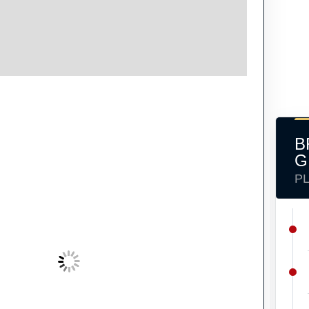
B
G
P