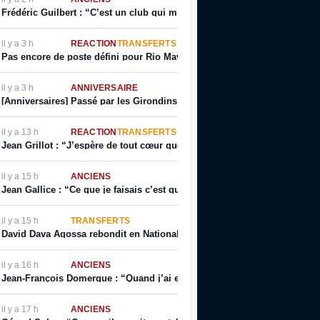
Frédéric Guilbert : “C’est un club qui m’a sorti de la merde”
il y a 3 h
RÉACTION
TRANSFERTS
Pas encore de poste défini pour Rio Mavuba au LOSC
il y a 3 h
ANNIVERSAIRE
[Anniversaires] Passé par les Girondins, Jérôme Prior fête son annivers
il y a 13 h
RÉACTION
TRANSFERTS
Jean Grillot : “J’espère de tout cœur que ce club se relèvera”
il y a 15 h
ANCIENS
Jean Gallice : “Ce que je faisais c’est que je faisais visiter le terrain à
il y a 15 h
TRANSFERTS
David Dava Agossa rebondit en National 1
il y a 16 h
ANCIENS
Jean-François Domergue : “Quand j’ai eu la possibilité d’avoir un contrat
il y a 17 h
ANCIENS