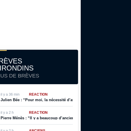
RÈVES
IRONDINS
LUS DE BRÈVES
il y a 36 min
RÉACTION
Julien Bée : “Pour moi, la nécessité d’avoir un coach qui incarne le cl
il y a 2 h
RÉACTION
Pierre Ménès : “Il y a beaucoup d’anciens bordelais qui l’ouvrent réguliè
il y a 2 h
ANCIENS