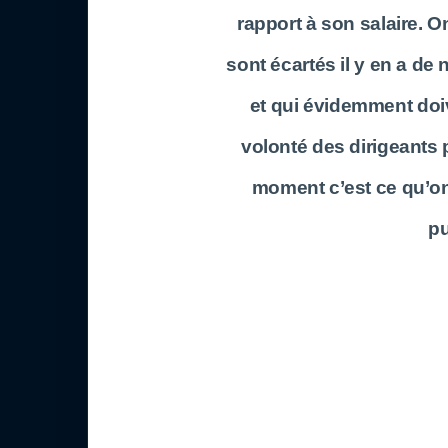
rapport à son salaire. O
sont écartés il y en a de
et qui évidemment doive
volonté des dirigeants p
moment c’est ce qu’on
pu