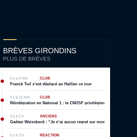
BRÈVES GIRONDINS
PLUS DE BRÈVES
il y a 3 min
CLUB
Franck Tuil s’est déplacé au Haillan ce jour
il y a 15 min
CLUB
Réintégration en National 1 : le CNOSF privilégierait un retour de
il y a 2 h
ANCIENS
Gaétan Weissbeck : “Je n’ai aucun regret sur mon choix qui a été f
il y a 3 h
RÉACTION