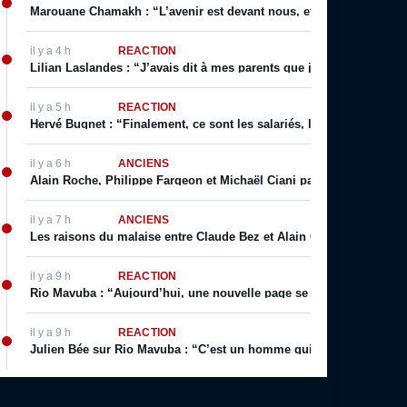
Marouane Chamakh : “L’avenir est devant nous, et je serai bientôt 
il y a 4 h
RÉACTION
Lilian Laslandes : “J’avais dit à mes parents que j’allais déchirer le
il y a 5 h
RÉACTION
Hervé Bugnet : “Finalement, ce sont les salariés, les supporters, le
il y a 6 h
ANCIENS
Alain Roche, Philippe Fargeon et Michaël Ciani parlent de leur rapp
il y a 7 h
ANCIENS
Les raisons du malaise entre Claude Bez et Alain Giresse
il y a 9 h
RÉACTION
Rio Mavuba : “Aujourd’hui, une nouvelle page se tourne […] j’espèr
il y a 9 h
RÉACTION
Julien Bée sur Rio Mavuba : “C’est un homme qui incarne les valeurs 