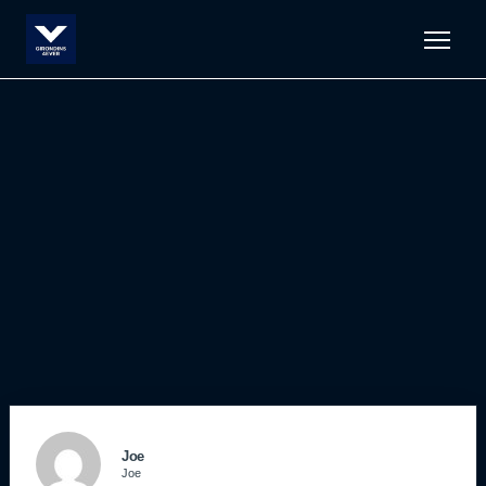
Men
Joe
Joe