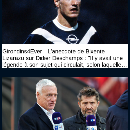
Girondins4Ever - L'anecdote de Bixente
Lizarazu sur Didier Deschamps : "Il y avait une
légende à son sujet qui circulait, selon laquelle il
n’avait pas l’âge qu’il prétendait..."