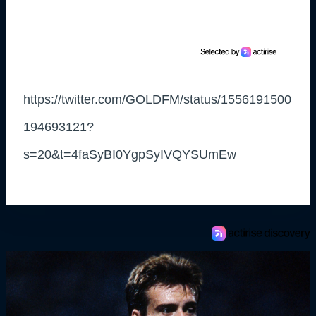
https://twitter.com/GOLDFM/status/1556191500
194693121?
s=20&t=4faSyBI0YgpSyIVQYSUmEw