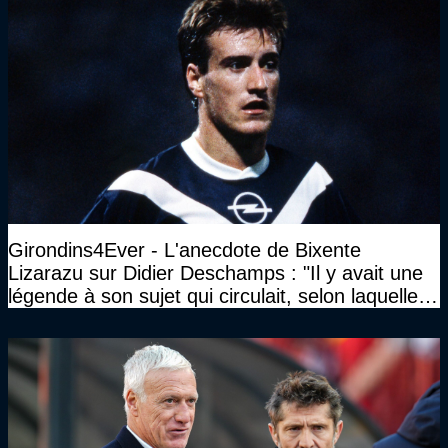
Girondins4Ever - L'anecdote de Bixente
Lizarazu sur Didier Deschamps : "Il y avait une
légende à son sujet qui circulait, selon laquelle il
n’avait pas l’âge qu’il prétendait..."