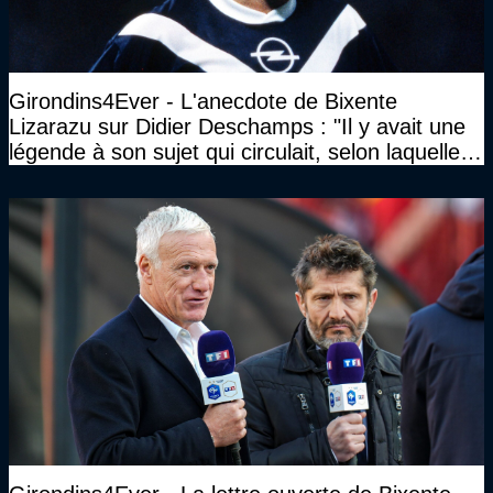
Girondins4Ever - L'anecdote de Bixente
Lizarazu sur Didier Deschamps : "Il y avait une
légende à son sujet qui circulait, selon laquelle il
n’avait pas l’âge qu’il prétendait..."