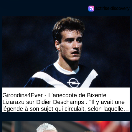
Girondins4Ever - L'anecdote de Bixente
Lizarazu sur Didier Deschamps : "Il y avait une
légende à son sujet qui circulait, selon laquelle il
n’avait pas l’âge qu’il prétendait..."