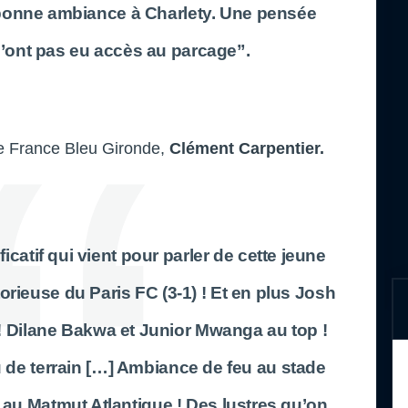
 bonne ambiance à Charlety. Une pensée
’ont pas eu accès au parcage”.
ste France Bleu Gironde,
Clément Carpentier.
icatif qui vient pour parler de cette jeune
orieuse du Paris FC (3-1) ! Et en plus Josh
 ! Dilane Bakwa et Junior Mwanga au top !
 de terrain […] Ambiance de feu au stade
t au Matmut Atlantique ! Des lustres qu’on