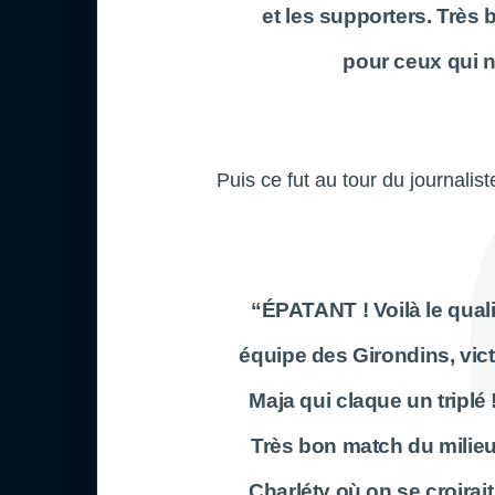
et les supporters. Très
pour ceux qui n
Puis ce fut au tour du journali
“ÉPATANT ! Voilà le qualif
équipe des Girondins, vict
Maja qui claque un triplé
Très bon match du milieu
Charléty où on se croirai