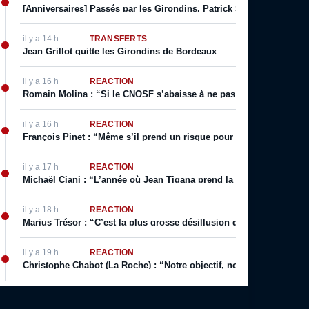
[Anniversaires] Passés par les Girondins, Patrick Sanz fête son an
il y a 14 h
TRANSFERTS
Jean Grillot quitte les Girondins de Bordeaux
il y a 16 h
RÉACTION
Romain Molina : “Si le CNOSF s’abaisse à ne pas respecter ses prop
il y a 16 h
RÉACTION
François Pinet : “Même s’il prend un risque pour son image, il sai
il y a 17 h
RÉACTION
Michaël Ciani : “L’année où Jean Tigana prend la place de Lauren
il y a 18 h
RÉACTION
Marius Trésor : “C’est la plus grosse désillusion que j’ai eue sur le
il y a 19 h
RÉACTION
Christophe Chabot (La Roche) : “Notre objectif, notre rêve, c’est l