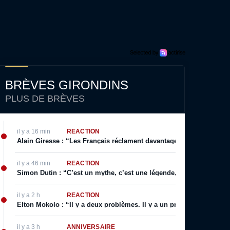
BRÈVES GIRONDINS
PLUS DE BRÈVES
il y a 16 min
RÉACTION
Alain Giresse : “Les Français réclament davantage : ils veulent voi
il y a 46 min
RÉACTION
Simon Dutin : “C’est un mythe, c’est une légende, on a décidé que 
il y a 2 h
RÉACTION
Elton Mokolo : “Il y a deux problèmes. Il y a un problème de tempo
il y a 3 h
ANNIVERSAIRE