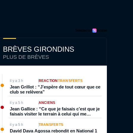
BRÈVES GIRONDINS
PLUS DE BRÈVES
il y a 3 h
RÉACTION
TRANSFERTS
Jean Grillot : “J’espère de tout cœur que ce
club se relèvera”
il y a 5 h
ANCIENS
Jean Gallice : “Ce que je faisais c’est que je
faisais visiter le terrain à celui qui me
marquait parce qu’à l’époque c’était souvent
de l’individuel”
il y a 5 h
TRANSFERTS
David Dava Agossa rebondit en National 1