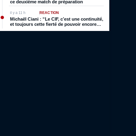
ce deuxième match de préparation
il y a 11 h
RÉACTION
Michaël Ciani : “Le CIF, c’est une continuité,
et toujours cette fierté de pouvoir encore
porter le maillot des Bleus”