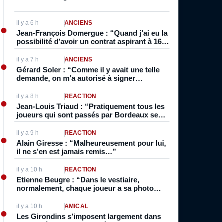
il y a 6 h
ANCIENS
Jean-François Domergue : “Quand j’ai eu la
possibilité d’avoir un contrat aspirant à 16
ans, inévitablement je pensais à être pro. Je
vivais foot, je dormais foot”
il y a 7 h
ANCIENS
Gérard Soler : “Comme il y avait une telle
demande, on m’a autorisé à signer
professionnel directement. Normalement,
on était stagiaire et pro après”
il y a 8 h
RÉACTION
Jean-Louis Triaud : “Pratiquement tous les
joueurs qui sont passés par Bordeaux se
sont intéressés au vin”
il y a 9 h
RÉACTION
Alain Giresse : “Malheureusement pour lui,
il ne s’en est jamais remis…”
il y a 10 h
RÉACTION
Etienne Beugre : “Dans le vestiaire,
normalement, chaque joueur a sa photo
collée à sa place. Pour moi, ils ont décollé la
photo…”
il y a 10 h
AMICAL
Les Girondins s’imposent largement dans