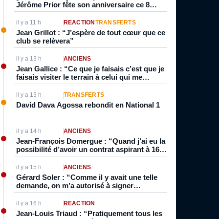
Jérôme Prior fête son anniversaire ce 8
Août. François Remetter et Roger Plante
l’auraient également fêté
il y a 11 h
RÉACTION
TRANSFERTS
Jean Grillot : “J’espère de tout cœur que ce
club se relèvera”
il y a 13 h
ANCIENS
Jean Gallice : “Ce que je faisais c’est que je
faisais visiter le terrain à celui qui me
marquait parce qu’à l’époque c’était souvent
de l’individuel”
il y a 13 h
TRANSFERTS
David Dava Agossa rebondit en National 1
il y a 14 h
ANCIENS
Jean-François Domergue : “Quand j’ai eu la
possibilité d’avoir un contrat aspirant à 16
ans, inévitablement je pensais à être pro. Je
vivais foot, je dormais foot”
il y a 15 h
ANCIENS
Gérard Soler : “Comme il y avait une telle
demande, on m’a autorisé à signer
professionnel directement. Normalement,
on était stagiaire et pro après”
il y a 16 h
RÉACTION
Jean-Louis Triaud : “Pratiquement tous les