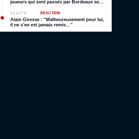
joueurs qui sont passés par Bordeaux se
sont intéressés au vin”
il y a 17 h
RÉACTION
Alain Giresse : “Malheureusement pour lui,
il ne s’en est jamais remis…”