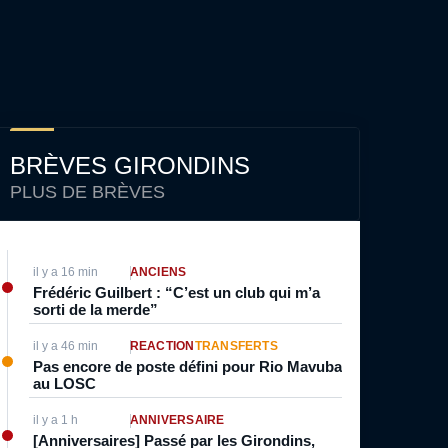
BRÈVES GIRONDINS
PLUS DE BRÈVES
il y a 16 min
ANCIENS
Frédéric Guilbert : “C’est un club qui m’a
sorti de la merde”
il y a 46 min
RÉACTION
TRANSFERTS
Pas encore de poste défini pour Rio Mavuba
au LOSC
il y a 1 h
ANNIVERSAIRE
[Anniversaires] Passé par les Girondins,