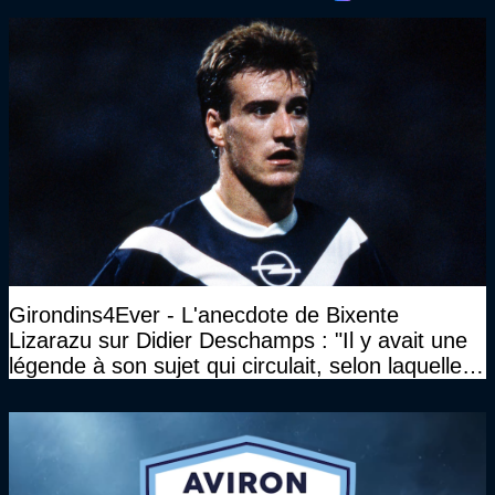
Girondins4Ever - L'anecdote de Bixente
Lizarazu sur Didier Deschamps : "Il y avait une
légende à son sujet qui circulait, selon laquelle il
n’avait pas l’âge qu’il prétendait..."