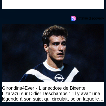
Girondins4Ever - L'anecdote de Bixente
Lizarazu sur Didier Deschamps : "Il y avait une
légende à son sujet qui circulait, selon laquelle il
n’avait pas l’âge qu’il prétendait..."