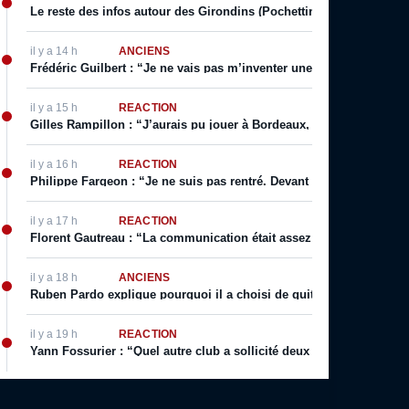
Le reste des infos autour des Girondins (Pochettino prolonge, Sa
il y a 14 h
ANCIENS
Frédéric Guilbert : “Je ne vais pas m’inventer une vie. J’ai toujour
il y a 15 h
RÉACTION
Gilles Rampillon : “J’aurais pu jouer à Bordeaux, j’aurais pu jouer
il y a 16 h
RÉACTION
Philippe Fargeon : “Je ne suis pas rentré. Devant mon public. Ça, 
il y a 17 h
RÉACTION
Florent Gautreau : “La communication était assez bonne de la part
il y a 18 h
ANCIENS
Ruben Pardo explique pourquoi il a choisi de quitter Bordeaux
il y a 19 h
RÉACTION
Yann Fossurier : “Quel autre club a sollicité deux fois un arbitra