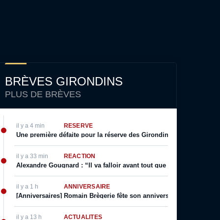
BRÈVES GIRONDINS
PLUS DE BRÈVES
il y a 4 min
RÉSERVE
Une première défaite pour la réserve des Girondins, Yazid Mokhfi s
il y a 33 min
RÉACTION
Alexandre Gougnard : “Il va falloir avant tout que le Comex donne 
il y a 1 h
ANNIVERSAIRE
[Anniversaires] Romain Brègerie fête son anniversaire ce 9 Août
il y a 13 h
ACTUALITÉS