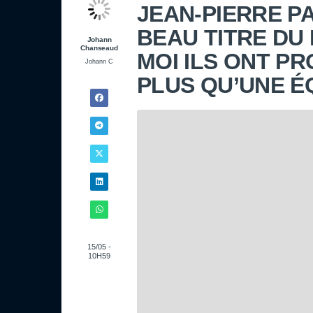
JEAN-PIERRE PA
BEAU TITRE DU
Johann
Chanseaud
MOI ILS ONT PR
Johann C
PLUS QU’UNE É
15/05 -
10H59