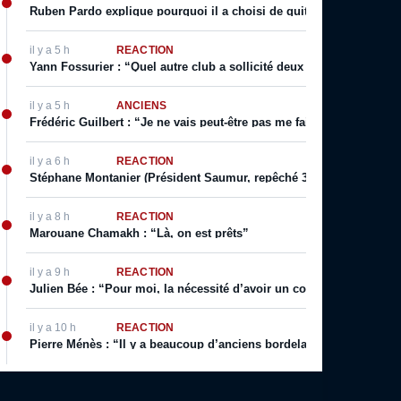
Ruben Pardo explique pourquoi il a choisi de quitter Bordeaux
il y a 5 h
RÉACTION
Yann Fossurier : “Quel autre club a sollicité deux fois un arbitra
il y a 5 h
ANCIENS
Frédéric Guilbert : “Je ne vais peut-être pas me faire des amis pa
il y a 6 h
RÉACTION
Stéphane Montanier (Président Saumur, repêché 3 fois de suite) : “
il y a 8 h
RÉACTION
Marouane Chamakh : “Là, on est prêts”
il y a 9 h
RÉACTION
Julien Bée : “Pour moi, la nécessité d’avoir un coach qui incarne 
il y a 10 h
RÉACTION
Pierre Ménès : “Il y a beaucoup d’anciens bordelais qui l’ouvrent ré