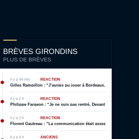
BRÈVES GIRONDINS
PLUS DE BRÈVES
il y a 49 min
RÉACTION
Gilles Rampillon : “J’aurais pu jouer à Bordeaux, j’aurais pu jouer
il y a 2 h
RÉACTION
Philippe Fargeon : “Je ne suis pas rentré. Devant mon public. Ça, 
il y a 3 h
RÉACTION
Florent Gautreau : “La communication était assez bonne de la part
il y a 4 h
ANCIENS