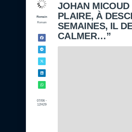
JOHAN MICOUD :
PLAIRE, À DES
Romain
SEMAINES, IL 
Romain
CALMER…”
07/06 -
12H29