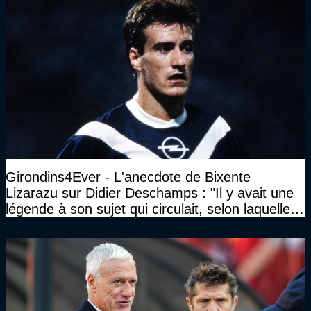
Girondins4Ever - L'anecdote de Bixente
Lizarazu sur Didier Deschamps : "Il y avait une
légende à son sujet qui circulait, selon laquelle il
n’avait pas l’âge qu’il prétendait..."