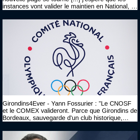
instances vont valider le maintien en National, et
que le club pourra retrouver rapidement le très
haut niveau"
Girondins4Ever - Yann Fossurier : "Le CNOSF
et le COMEX valideront. Parce que Girondins de
Bordeaux, sauvegarde d'un club historique,
etc..."