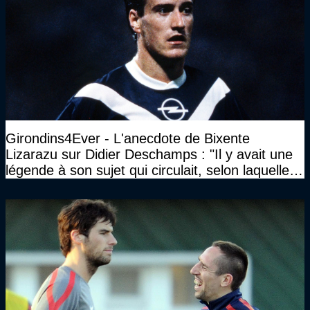
Girondins4Ever - L'anecdote de Bixente
Lizarazu sur Didier Deschamps : "Il y avait une
légende à son sujet qui circulait, selon laquelle il
n’avait pas l’âge qu’il prétendait..."