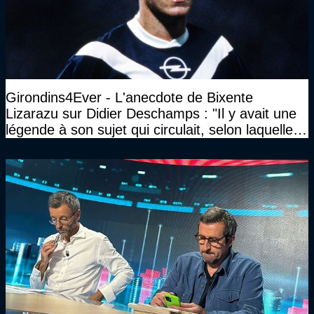
Girondins4Ever - L'anecdote de Bixente
Lizarazu sur Didier Deschamps : "Il y avait une
légende à son sujet qui circulait, selon laquelle il
n’avait pas l’âge qu’il prétendait..."