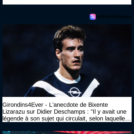
Girondins4Ever - L'anecdote de Bixente
Lizarazu sur Didier Deschamps : "Il y avait une
légende à son sujet qui circulait, selon laquelle il
n’avait pas l’âge qu’il prétendait..."