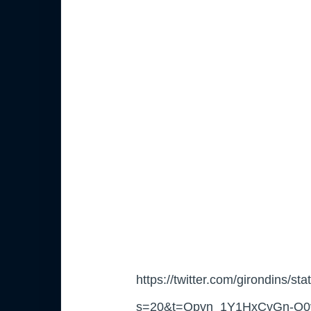
https://twitter.com/girondins/
s=20&t=Opvn_1Y1HxCyGn-O