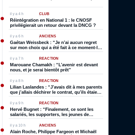
il y a 4 h
CLUB
Réintégration en National 1 : le CNOSF
privilégierait un retour devant la DNCG ?
il y a 6 h
ANCIENS
Gaétan Weissbeck : “Je n’ai aucun regret
sur mon choix qui a été fait à ce moment-là
parce qu’aujourd’hui je m’éclate ici”
il y a 7 h
RÉACTION
Marouane Chamakh : “L’avenir est devant
nous, et je serai bientôt prêt”
il y a 8 h
RÉACTION
Lilian Laslandes : “J’avais dit à mes parents
que j’allais déchirer le contrat, qu’ils étaient
vraiment trop forts, que je ne pouvais pas
rester là”
il y a 9 h
RÉACTION
Hervé Bugnet : “Finalement, ce sont les
salariés, les supporters, les jeunes de
l’école de foot qui ont payé les pots cassés
sans parler de l’image pour la ville”
il y a 10 h
ANCIENS
Alain Roche, Philippe Fargeon et Michaël