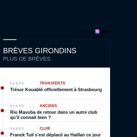
BRÈVES GIRONDINS
PLUS DE BRÈVES
il y a 4 h
TRANSFERTS
Trésor Kouablé officiellement à Strasbourg
il y a 4 h
ANCIENS
Rio Mavuba de retour dans un autre club
qu’il connait bien ?
il y a 4 h
CLUB
Franck Tuil s’est déplacé au Haillan ce jour