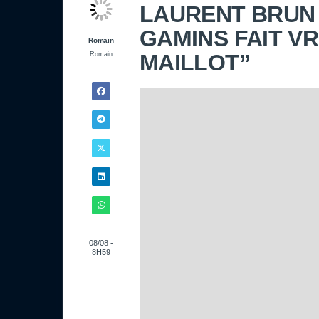
LAURENT BRUN 
GAMINS FAIT V
Romain
MAILLOT”
Romain
08/08 -
8H59