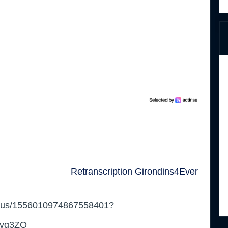
Retranscription Girondins4Ever
status/1556010974867558401?
0vq3ZQ