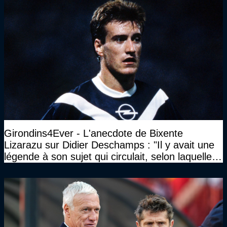
Girondins4Ever - L'anecdote de Bixente
Lizarazu sur Didier Deschamps : "Il y avait une
légende à son sujet qui circulait, selon laquelle il
n’avait pas l’âge qu’il prétendait..."