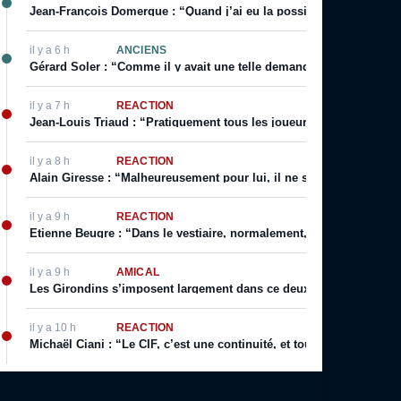
Jean-François Domergue : “Quand j’ai eu la possibilité d’avoir un co
il y a 6 h
ANCIENS
Gérard Soler : “Comme il y avait une telle demande, on m’a autoris
il y a 7 h
RÉACTION
Jean-Louis Triaud : “Pratiquement tous les joueurs qui sont passé
il y a 8 h
RÉACTION
Alain Giresse : “Malheureusement pour lui, il ne s’en est jamais 
il y a 9 h
RÉACTION
Etienne Beugre : “Dans le vestiaire, normalement, chaque joueur a 
il y a 9 h
AMICAL
Les Girondins s’imposent largement dans ce deuxième match de p
il y a 10 h
RÉACTION
Michaël Ciani : “Le CIF, c’est une continuité, et toujours cette fier