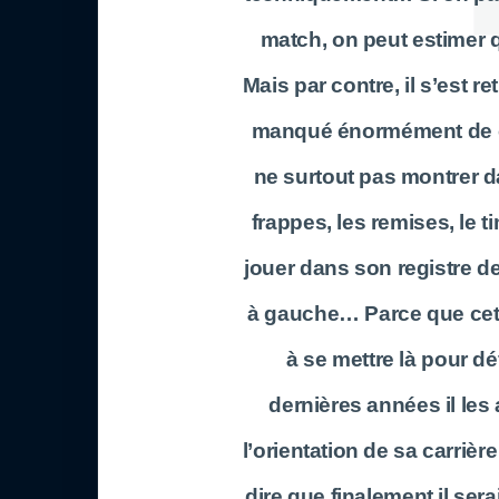
match, on peut estimer 
Mais par contre, il s’est r
manqué énormément de c
ne surtout pas montrer da
frappes, les remises, le ti
jouer dans son registre de
à gauche… Parce que cette 
à se mettre là pour d
dernières années il les
l’orientation de sa carrièr
dire que finalement il sera