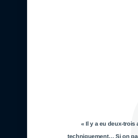
« Il y a eu deux-troi
techniquement… Si on part