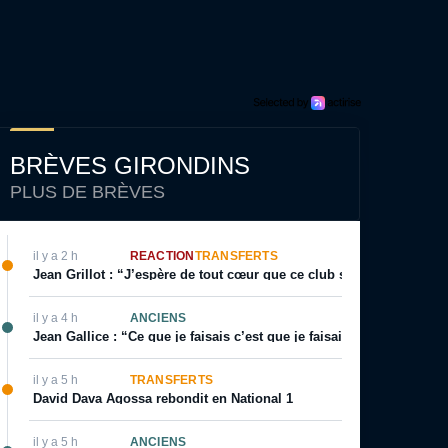
BRÈVES GIRONDINS
PLUS DE BRÈVES
il y a 2 h
RÉACTION
TRANSFERTS
Jean Grillot : “J’espère de tout cœur que ce club se relèvera”
il y a 4 h
ANCIENS
Jean Gallice : “Ce que je faisais c’est que je faisais visiter le terr
il y a 5 h
TRANSFERTS
David Dava Agossa rebondit en National 1
il y a 5 h
ANCIENS