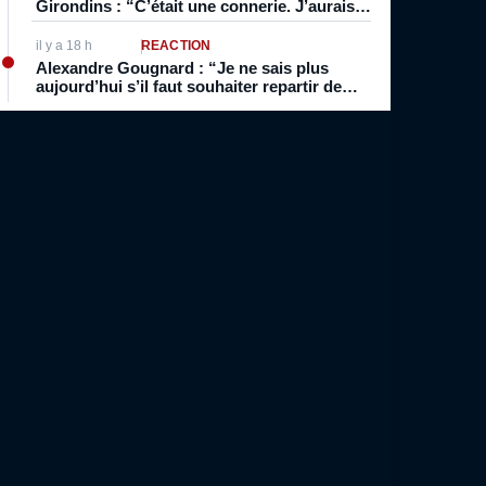
Girondins : “C’était une connerie. J’aurais
dû rester à Bordeaux et ne pas aller à
Marseille”
il y a 18 h
RÉACTION
Alexandre Gougnard : “Je ne sais plus
aujourd’hui s’il faut souhaiter repartir de
zéro ou repartir en N1…”