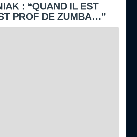
AK : “QUAND IL EST
EST PROF DE ZUMBA…”