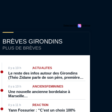
BRÈVES GIRONDINS
PLUS DE BRÈVES
il y a 10 h
ACTUALITÉS
Le reste des infos autour des Girondins
(Théo Zidane parle de son père, première
pour Grillot, Beugré buteur…)
il y a 10 h
ANCIENS
FÉMININES
Une nouvelle ancienne bordelaise à
Marseille…
il y a 11 h
RÉACTION
Yann Fossurier : “C’est un choix 100%