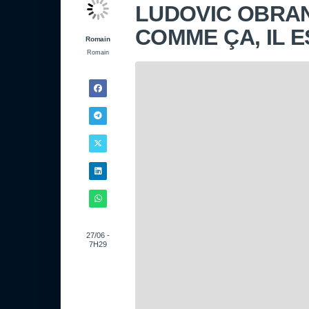
LUDOVIC OBRANI
COMME ÇA, IL 
Romain
Romain
27/06 -
7H29