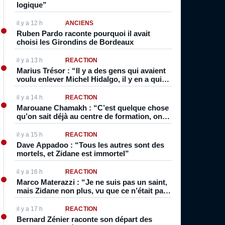
logique”
il y a 12 h
ANCIENS
Ruben Pardo raconte pourquoi il avait
choisi les Girondins de Bordeaux
il y a 13 h
RÉACTION
Marius Trésor : “Il y a des gens qui avaient
voulu enlever Michel Hidalgo, il y en a qui
avaient reçus des menaces…”
il y a 14 h
RÉACTION
Marouane Chamakh : “C’est quelque chose
qu’on sait déjà au centre de formation, on
n’est pas des fous”
il y a 15 h
RÉACTION
Dave Appadoo : “Tous les autres sont des
mortels, et Zidane est immortel”
il y a 16 h
RÉACTION
Marco Materazzi : “Je ne suis pas un saint,
mais Zidane non plus, vu que ce n’était pas
son premier geste”
il y a 17 h
RÉACTION
Bernard Zénier raconte son départ des