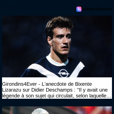
Girondins4Ever - L'anecdote de Bixente
Lizarazu sur Didier Deschamps : "Il y avait une
légende à son sujet qui circulait, selon laquelle il
n’avait pas l’âge qu’il prétendait..."