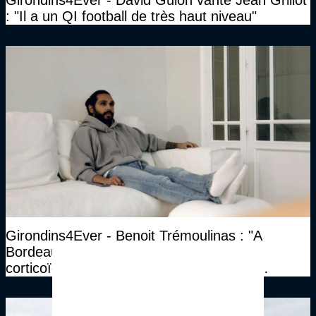
Girondins4Ever - David Guion vante Jean Grillot
: "Il a un QI football de très haut niveau"
Girondins4Ever - Benoit Trémoulinas : "A
Bordeaux, j’ai juste fait une infiltration de
corticoïdes, et une infiltration de gel. Ca
marchait vraiment à la confiance"