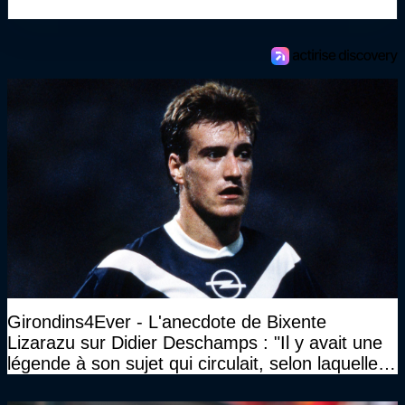
Girondins4Ever - L'anecdote de Bixente
Lizarazu sur Didier Deschamps : "Il y avait une
légende à son sujet qui circulait, selon laquelle il
n’avait pas l’âge qu’il prétendait..."