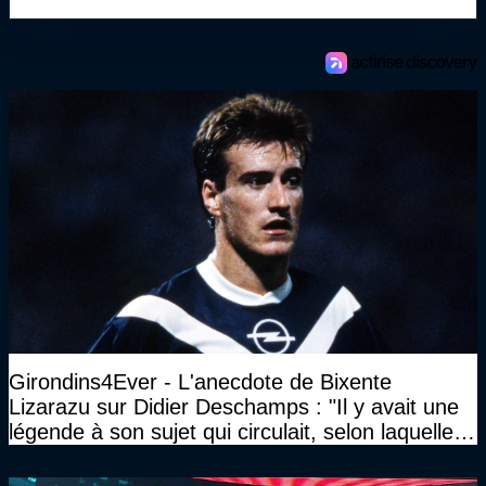
Girondins4Ever - L'anecdote de Bixente
Lizarazu sur Didier Deschamps : "Il y avait une
légende à son sujet qui circulait, selon laquelle il
n’avait pas l’âge qu’il prétendait..."