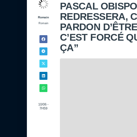
PASCAL OBISPO
REDRESSERA, C
Romain
PARDON D’ÊTRE
Romain
C’EST FORCÉ Q
ÇA”
10/06 -
7H59