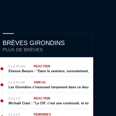
BRÈVES GIRONDINS
PLUS DE BRÈVES
il y a 15 min
RÉACTION
Etienne Beugre : “Dans le vestiaire, normalement, chaque joueur a 
il y a 41 min
AMICAL
Les Girondins s’imposent largement dans ce deuxième match de p
il y a 1 h
RÉACTION
Michaël Ciani : “Le CIF, c’est une continuité, et toujours cette fier
il y a 2 h
FÉMININES