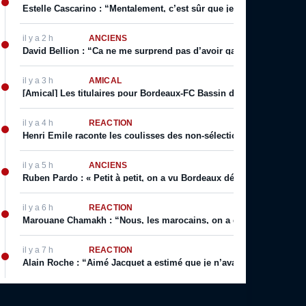
Estelle Cascarino : “Mentalement, c’est sûr que je suis plus forte. 
il y a 2 h
ANCIENS
David Bellion : “Ca ne me surprend pas d’avoir gagné des titres d
il y a 3 h
AMICAL
[Amical] Les titulaires pour Bordeaux-FC Bassin d’Arcachon
il y a 4 h
RÉACTION
Henri Emile raconte les coulisses des non-sélections d’Eric Canton
il y a 5 h
ANCIENS
Ruben Pardo : « Petit à petit, on a vu Bordeaux dériver »
il y a 6 h
RÉACTION
Marouane Chamakh : “Nous, les marocains, on a quelque chose de 
il y a 7 h
RÉACTION
Alain Roche : “Aimé Jacquet a estimé que je n’avais pas le niveau p