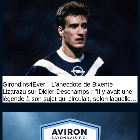
Girondins4Ever - L'anecdote de Bixente
Lizarazu sur Didier Deschamps : "Il y avait une
légende à son sujet qui circulait, selon laquelle il
n’avait pas l’âge qu’il prétendait..."