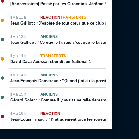
[Anniversaires] Passé par les Girondins, Jérôme Prior fête son ann
il y a 11 h
RÉACTION
TRANSFERTS
Jean Grillot : “J’espère de tout cœur que ce club se relèvera”
il y a 13 h
ANCIENS
Jean Gallice : “Ce que je faisais c’est que je faisais visiter le terr
il y a 14 h
TRANSFERTS
David Dava Agossa rebondit en National 1
il y a 14 h
ANCIENS
Jean-François Domergue : “Quand j’ai eu la possibilité d’avoir un co
il y a 15 h
ANCIENS
Gérard Soler : “Comme il y avait une telle demande, on m’a autoris
il y a 16 h
RÉACTION
Jean-Louis Triaud : “Pratiquement tous les joueurs qui sont passé