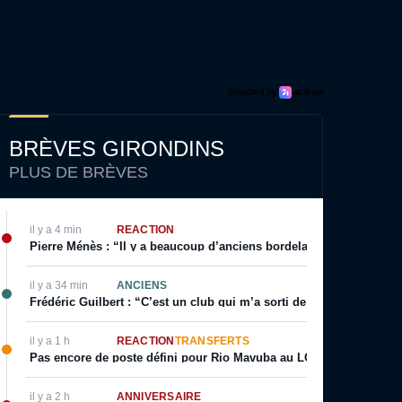
BRÈVES GIRONDINS
PLUS DE BRÈVES
il y a 4 min
RÉACTION
Pierre Ménès : “Il y a beaucoup d’anciens bordelais qui l’ouvrent ré
il y a 34 min
ANCIENS
Frédéric Guilbert : “C’est un club qui m’a sorti de la merde”
il y a 1 h
RÉACTION
TRANSFERTS
Pas encore de poste défini pour Rio Mavuba au LOSC
il y a 2 h
ANNIVERSAIRE