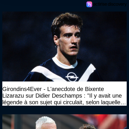
Girondins4Ever - L'anecdote de Bixente
Lizarazu sur Didier Deschamps : "Il y avait une
légende à son sujet qui circulait, selon laquelle il
n’avait pas l’âge qu’il prétendait..."