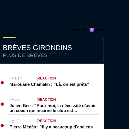
BRÈVES GIRONDINS
PLUS DE BRÈVES
il y a 1 h
RÉACTION
Marouane Chamakh : “Là, on est prêts”
il y a 2 h
RÉACTION
Julien Bée : “Pour moi, la nécessité d’avoir
un coach qui incarne le club est
indispensable”
il y a 3 h
RÉACTION
Pierre Ménès : “Il y a beaucoup d’anciens