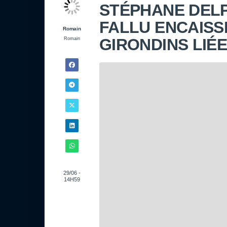
STÉPHANE DELPE
FALLU ENCAISS
Romain
GIRONDINS LIÉ
Romain
29/06 -
14H59