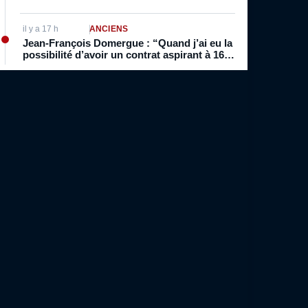
il y a 17 h
ANCIENS
Jean-François Domergue : “Quand j’ai eu la
possibilité d’avoir un contrat aspirant à 16
ans, inévitablement je pensais à être pro. Je
vivais foot, je dormais foot”