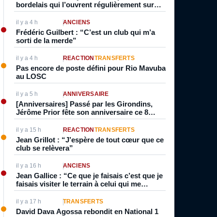
bordelais qui l’ouvrent régulièrement sur
l’avenir du club, et qui ne font jamais rien
pour lui”
il y a 4 h
ANCIENS
Frédéric Guilbert : “C’est un club qui m’a
sorti de la merde”
il y a 4 h
RÉACTION
TRANSFERTS
Pas encore de poste défini pour Rio Mavuba
au LOSC
il y a 5 h
ANNIVERSAIRE
[Anniversaires] Passé par les Girondins,
Jérôme Prior fête son anniversaire ce 8
Août. François Remetter et Roger Plante
l’auraient également fêté
il y a 15 h
RÉACTION
TRANSFERTS
Jean Grillot : “J’espère de tout cœur que ce
club se relèvera”
il y a 16 h
ANCIENS
Jean Gallice : “Ce que je faisais c’est que je
faisais visiter le terrain à celui qui me
marquait parce qu’à l’époque c’était souvent
de l’individuel”
il y a 17 h
TRANSFERTS
David Dava Agossa rebondit en National 1