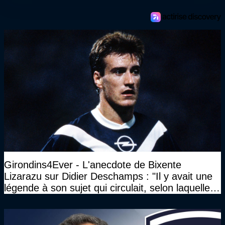
Girondins4Ever - L'anecdote de Bixente
Lizarazu sur Didier Deschamps : "Il y avait une
légende à son sujet qui circulait, selon laquelle il
n’avait pas l’âge qu’il prétendait..."