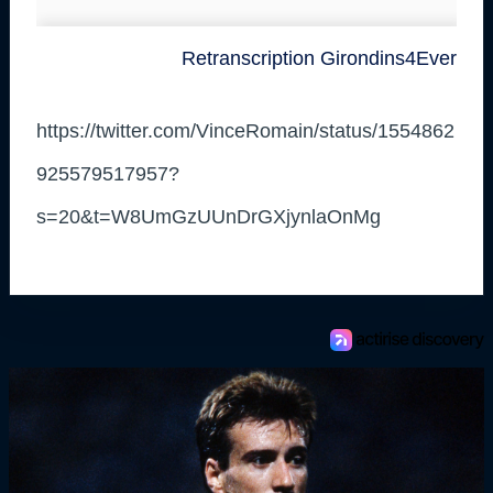
Retranscription Girondins4Ever
https://twitter.com/VinceRomain/status/1554862
925579517957?
s=20&t=W8UmGzUUnDrGXjynlaOnMg