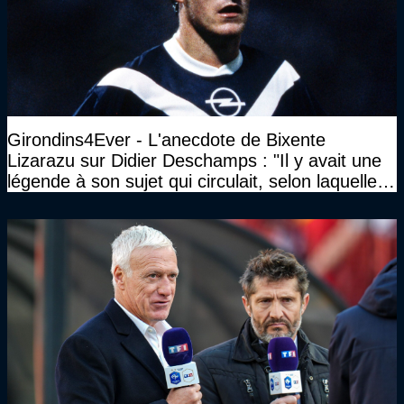
Girondins4Ever - L'anecdote de Bixente
Lizarazu sur Didier Deschamps : "Il y avait une
légende à son sujet qui circulait, selon laquelle il
n’avait pas l’âge qu’il prétendait..."