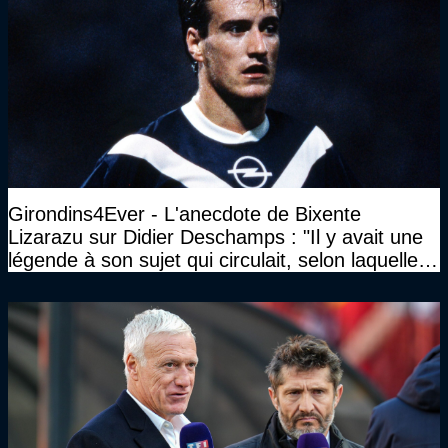
Girondins4Ever - L'anecdote de Bixente
Lizarazu sur Didier Deschamps : "Il y avait une
légende à son sujet qui circulait, selon laquelle il
n’avait pas l’âge qu’il prétendait..."