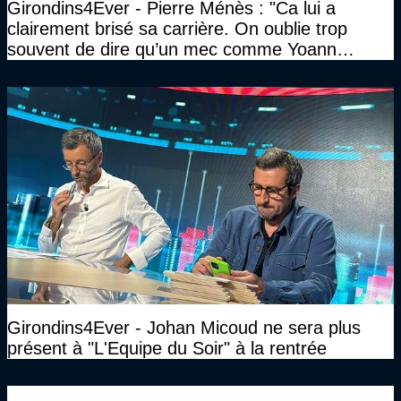
Girondins4Ever - Pierre Ménès : "Ca lui a
clairement brisé sa carrière. On oublie trop
souvent de dire qu’un mec comme Yoann
Gourcuff a été détruit"
Girondins4Ever - Johan Micoud ne sera plus
présent à "L'Equipe du Soir" à la rentrée