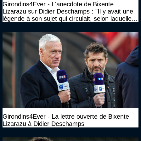
Girondins4Ever - L'anecdote de Bixente
Lizarazu sur Didier Deschamps : "Il y avait une
légende à son sujet qui circulait, selon laquelle il
n’avait pas l’âge qu’il prétendait..."
Girondins4Ever - La lettre ouverte de Bixente
Lizarazu à Didier Deschamps