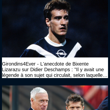
Girondins4Ever - L'anecdote de Bixente
Lizarazu sur Didier Deschamps : "Il y avait une
légende à son sujet qui circulait, selon laquelle il
n’avait pas l’âge qu’il prétendait..."