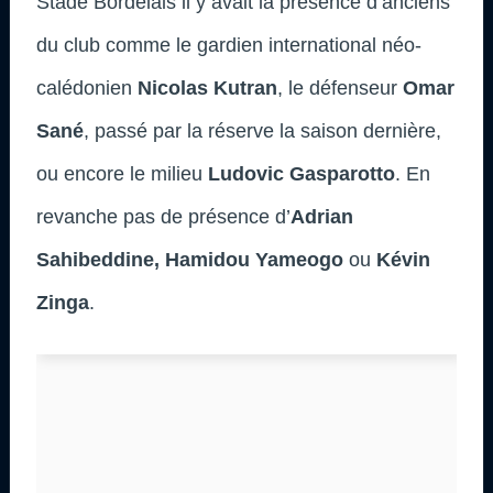
Stade Bordelais il y avait la présence d’anciens
du club comme le gardien international néo-
calédonien
Nicolas Kutran
, le défenseur
Omar
Sané
, passé par la réserve la saison dernière,
ou encore le milieu
Ludovic Gasparotto
. En
revanche pas de présence d’
Adrian
Sahibeddine, Hamidou Yameogo
ou
Kévin
Zinga
.